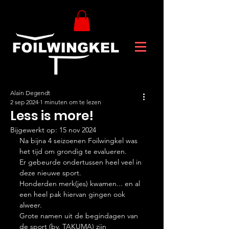
Alain Degendt
2 sep 2024
1 minuten om te lezen
Less is more!
Bijgewerkt op:
15 nov 2024
Na bijna 4 seizoenen Foilwingkel was 
het tijd om grondig te evalueren.
Er gebeurde ondertussen heel veel in 
deze nieuwe sport.
Honderden merk(jes) kwamen... en al 
een heel pak hiervan gingen ook 
alweer.
Grote namen uit de begindagen van 
de sport (bv. TAKUMA) zijn 