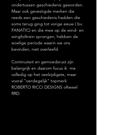
ondertussen geschiedenis geworden. 
Maar ook gevestigde merken die 
reeds een geschiedenis hadden die 
soms terug ging tot vorige eeuw ( bv. 
FANATIC) en die mee op de wind- en 
wingfoiltrein sprongen, hebben de 
woelige periode waarin we ons 
bevinden, niet overleefd. 
Continuiteit en gemoedsrust zijn 
belangrijk en daarom focus ik  me 
volledig op het veelzijdigste, maar 
vooral "oerdegelijk" topmerk 
ROBERTO RICCI DESIGNS oftewel 
RRD.