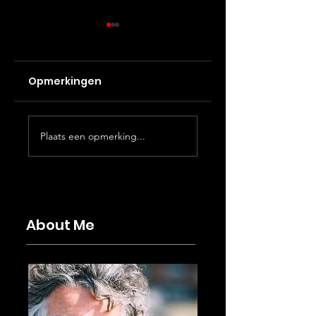
Opmerkingen
"Stepping stone"
Testtrip
Plaats een opmerking...
aktie.
Sotogrande/Tar
About Me