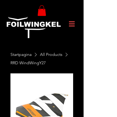
Startpagina
All Products
RRD WindWingY27