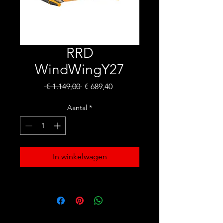
RRD
WindWingY27
Normale
Verkoopprijs
 € 1.149,00 
€ 689,40
prijs
Aantal
*
In winkelwagen